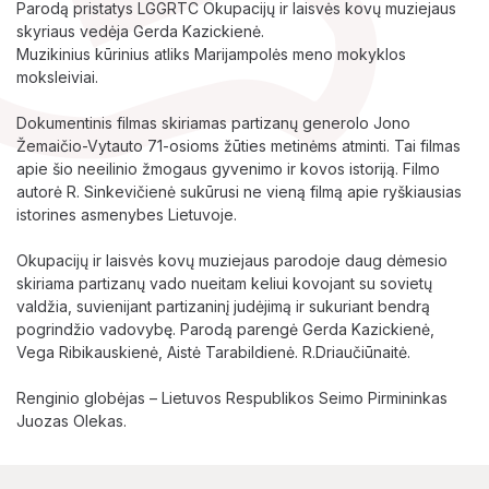
Parodą pristatys LGGRTC Okupacijų ir laisvės kovų muziejaus
skyriaus vedėja
Gerda Kazickienė.
Muzikinius kūrinius atliks Marijampolės meno mokyklos
moksleiviai.
Dokumentinis filmas skiriamas partizanų generolo Jono
Žemaičio-Vytauto 71-osioms žūties metinėms atminti. Tai filmas
apie šio neeilinio žmogaus gyvenimo ir kovos istoriją. Filmo
autorė R. Sinkevičienė sukūrusi ne vieną filmą apie ryškiausias
istorines asmenybes Lietuvoje.
Okupacijų ir laisvės kovų muziejaus p
arodoje daug dėmesio
skiriama partizanų vado nueitam keliui kovojant su sovietų
valdžia, suvienijant partizaninį judėjimą ir sukuriant bendrą
pogrindžio vadovybę. Parodą parengė Gerda Kazickienė,
Vega Ribikauskienė, Aistė Tarabildienė. R.Driaučiūnaitė.
Renginio globėjas – Lietuvos Respublikos Seimo Pirmininkas
Juozas Olekas.
Lankytojams