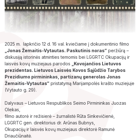
2025 m. lapkričio 12 d. 16 val. kviečiame
į dokumentinio filmo
„Jonas Žemaitis-Vytautas. Paskutinis noras“
p
eržiūrą –
diskusiją istorinės atminties temomis bei LGGRTC Okupacijų ir
Lankytojams
laisvės kovų muziejaus parodos
„Kovojančios Lietuvos
prezidentas. Lietuvos Laisvės Kovos Sąjūdžio Tarybos
Apie mus
Prezidiumo pirmininkas, partizanų generolas Jonas
Žemaitis-Vytautas“
pristatymą Marijampolės krašto muziejuje
(Vytauto g. 29).
Ekspozicijos
Dalyvaus – Lietuvos Respublikos Seimo Pirmininkas
Juozas
Edukaciniai užsiėmimai
Olekas,
filmo autorė ir režisierė – žurnalistė
Rūta Sinkevičienė,
LGGRTC gen. direktorius dr.
Arūnas Bubnys,
Okupacijų ir laisvės kovų muziejaus direktorė
Ramunė
Driaučiūnaitė.