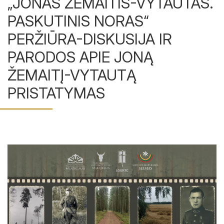
„JONAS ŽEMAITIS-VYTAUTAS.
PASKUTINIS NORAS“
Ekspozicijos
PERŽIŪRA-DISKUSIJA IR
Edukaciniai užsiėmimai
PARODOS APIE JONĄ
Straipsniai
ŽEMAITĮ-VYTAUTĄ
PRISTATYMAS