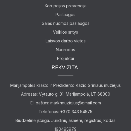
Korupcijos prevencija
Paslaugos
Salės nuomos paslaugos
Lankytojams
Veiklos sritys
Apie mus
Laisvos darbo vietos
Nuorodos
Ekspozicijos
Projektai
Edukaciniai užsiėmimai
REKVIZITAI
Marijampolės krašto ir Prezidento Kazio Griniaus muziejus
Adresas: Vytauto g. 31, Marijampolė, LT-68300
El. paštas:
markrmuziejus@gmail.com
Telefonas: +370 343 54575
Biudžetinė įstaiga. Juridinių asmenų registras, kodas
190495979