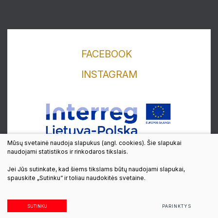
Lankytojams
Apie mus
FACEBOOK
INSTAGRAM
Ekspozicijos
Edukaciniai užsiėmimai
Straipsniai
Mūsų svetainė naudoja slapukus (angl. cookies). Šie slapukai
naudojami statistikos ir rinkodaros tikslais.
Jei Jūs sutinkate, kad šiems tikslams būtų naudojami slapukai,
© 2022 Visos teisės saugomos
spauskite „Sutinku“ ir toliau naudokitės svetaine.
Sukurta:
TEXUS
SUTINKU
PARINKTYS
Duomenų apsauga