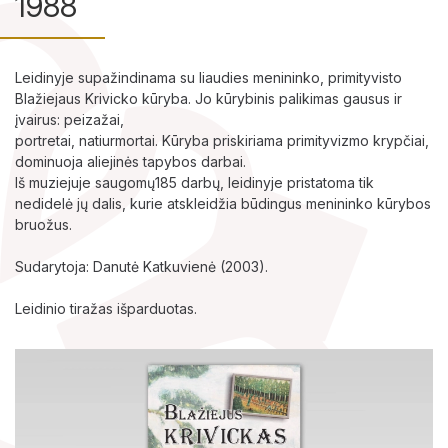
1988
Leidinyje supažindinama su liaudies menininko, primityvisto
Lankytojams
Blažiejaus Krivicko kūryba. Jo kūrybinis palikimas gausus ir
įvairus: peizažai,
Apie mus
portretai, natiurmortai. Kūryba priskiriama primityvizmo krypčiai,
dominuoja aliejinės tapybos darbai.
Ekspozicijos
Iš muziejuje saugomų185 darbų, leidinyje pristatoma tik
nedidelė jų dalis, kurie atskleidžia būdingus menininko kūrybos
Edukaciniai užsiėmimai
bruožus.
Sudarytoja: Danutė Katkuvienė (2003).
Straipsniai
Leidinio tiražas išparduotas.