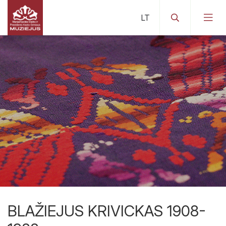
Rinkinių katalogai
Istoriniai-pažintiniai
BLAŽIEJUS KRIVICKAS 1908-
Elektroniniai