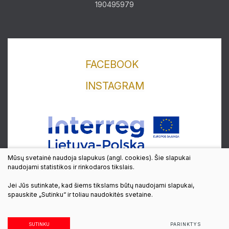
190495979
Lankytojams
Apie mus
FACEBOOK
Ekspozicijos
INSTAGRAM
Edukaciniai užsiėmimai
Straipsniai
Mūsų svetainė naudoja slapukus (angl. cookies). Šie slapukai
naudojami statistikos ir rinkodaros tikslais.
Jei Jūs sutinkate, kad šiems tikslams būtų naudojami slapukai,
© 2022 Visos teisės saugomos
spauskite „Sutinku“ ir toliau naudokitės svetaine.
Sukurta:
TEXUS
SUTINKU
PARINKTYS