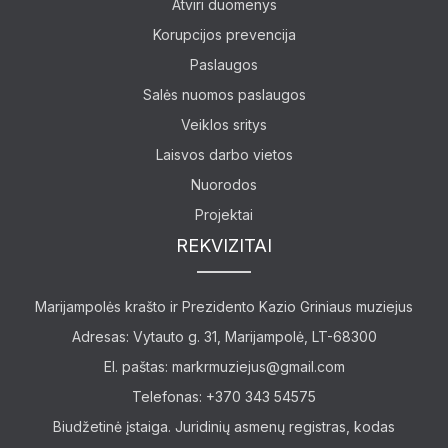
Atviri duomenys
Korupcijos prevencija
Paslaugos
Salės nuomos paslaugos
Lankytojams
Veiklos sritys
Apie mus
Laisvos darbo vietos
Nuorodos
Ekspozicijos
Projektai
Edukaciniai užsiėmimai
REKVIZITAI
Marijampolės krašto ir Prezidento Kazio Griniaus muziejus
Adresas: Vytauto g. 31, Marijampolė, LT-68300
El. paštas:
markrmuziejus@gmail.com
Telefonas: +370 343 54575
Biudžetinė įstaiga. Juridinių asmenų registras, kodas