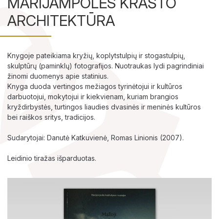
MARIJAMPOLĖS KRAŠTO
ARCHITEKTŪRA
Lankytojams
Knygoje pateikiama kryžių, koplytstulpių ir stogastulpių,
Apie mus
skulptūrų (paminklų) fotografijos. Nuotraukas lydi pagrindiniai
žinomi duomenys apie statinius.
Ekspozicijos
Knyga duoda vertingos mežiagos tyrinėtojui ir kultūros
darbuotojui, mokytojui ir kiekvienam, kuriam brangios
kryždirbystės, turtingos liaudies dvasinės ir meninės kultūros
Edukaciniai užsiėmimai
bei raiškos sritys, tradicijos.
Straipsniai
Sudarytojai: Danutė Katkuvienė, Romas Linionis (2007).
Leidinio tiražas išparduotas.