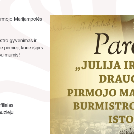
 Pirmojo Marijampolės
stro gyvenimas ir
pirmieji, kurie išgirs
u su mumis!
ilialas
muzieju