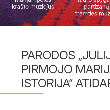
krašto muziejus
partizanų 
tremties muz
PARODOS „JULIJ
PIRMOJO MARI
ISTORIJA“ ATID