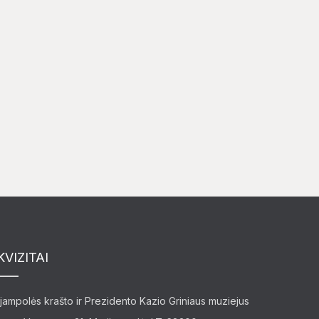
KVIZITAI
jampolės krašto ir Prezidento Kazio Griniaus muziejus