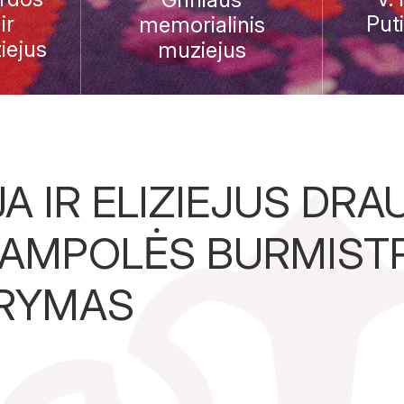
ir
Put
memorialinis
iejus
muziejus
A IR ELIZIEJUS DRAU
JAMPOLĖS BURMIST
ARYMAS