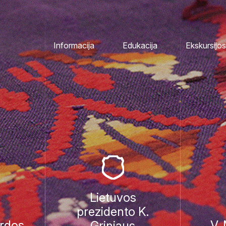
Informacija
Edukacija
Ekskursijos
Lietuvos
prezidento K.
rdos
V.
Griniaus