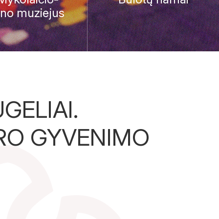
ino muziejus
GELIAI.
RO GYVENIMO