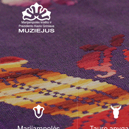
Marijampolės
Tauro apyga