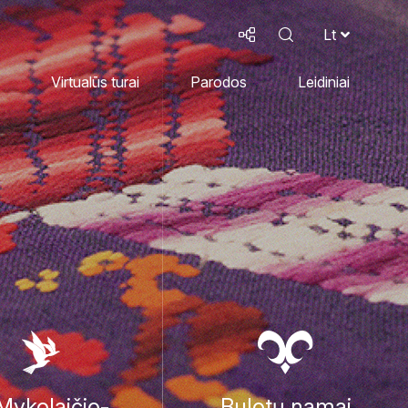
Lt
Virtualūs turai
Parodos
Leidiniai
 Mykolaičio-
Bulotų namai