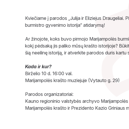
Kviečiame į parodos „Julija ir Eliziejus Draugeliai.
burmistro gyvenimo istorija“ atidarymą!
Ar žinojote, koks buvo pirmojo Marijampolės burmi
kokį pėdsaką jis paliko mūsų krašto istorijoje? Būkite 
šią neeilinę istoriją, ir atverkite parodos duris kart
Kada ir kur?
Birželio 10 d. 16:00 val.
Marijampolės krašto muziejuje (Vytauto g. 29)
Parodos organizatoriai:
Kauno regioninio valstybės archyvo Marijampolės f
Marijampolės krašto ir Prezidento Kazio Griniaus 