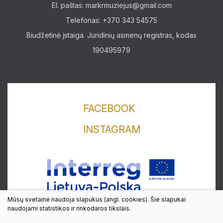
El. paštas:
markrmuziejus@gmail.com
Telefonas: +370 343 54575
Biudžetinė įstaiga. Juridinių asmenų registras, kodas
190495979
FACEBOOK
INSTAGRAM
Lankytojams
Apie mus
Edukaciniai užsiėmimai
Mūsų svetainė naudoja slapukus (angl. cookies). Šie slapukai
Straipsniai
naudojami statistikos ir rinkodaros tikslais.