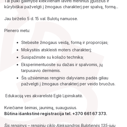
Tai puiki galimybė kiekvienam lavinti meninius įgūdžius ir
kūrybiškai pažvelgti į žmogaus charakterį per spalvą, formą...
Jau birželio 5 d. 15 val. Bulotų namuose.
Plenero metu:
Stebėsite žmogaus veidą, formą ir proporcijas;
Lankytojams
Mokysitės atskleisti moters charakterį;
Susipažinsite su koliažo technika;
Apie mus
Eksperimentuosite su dažais ir spalvomis, jų
tarpusavio dermėmis.
Ekspozicijos
Šis užsiėmimas renginio dalyviams padės giliau
pažvelgti į žmogaus charakterį per veido bruožus.
Edukaciniai užsiėmimai
Edukaciją ves akvarelistė Eglė Lipinskaitė.
Kviečiame šeimas, jaunimą, suaugusius.
Būtina išankstinė registracija tel. +370 661 67 373.
Šis renginys – renginių ciklo Aleksandros Bulotienės 135-jųjų