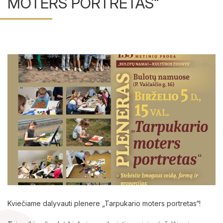
MOTERS PORTRETAS“
Ekspozicijos
Edukaciniai užsiėmimai
Straipsniai
Kviečiame dalyvauti plenere „Tarpukario moters portretas“!