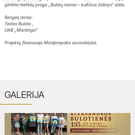
gimimo metinių proga „Bulotų namai – kultūros židinys“ dalis.
Renginį remia:
Tadas Bulota ,
UAB „Mantinga“
Projektą finansuoja Marijampolės savivaldybė.
GALERIJA
Lankytojams
Apie mus