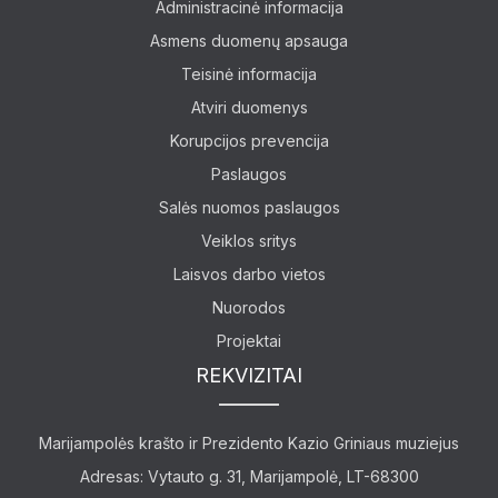
Administracinė informacija
Asmens duomenų apsauga
Teisinė informacija
Lankytojams
Atviri duomenys
Korupcijos prevencija
Apie mus
Paslaugos
Ekspozicijos
Salės nuomos paslaugos
Veiklos sritys
Edukaciniai užsiėmimai
Laisvos darbo vietos
Straipsniai
Nuorodos
Projektai
REKVIZITAI
Marijampolės krašto ir Prezidento Kazio Griniaus muziejus
Adresas: Vytauto g. 31, Marijampolė, LT-68300