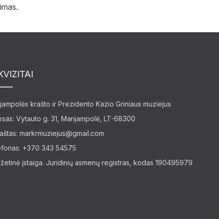
nimas.
KVIZITAI
jampolės krašto ir Prezidento Kazio Griniaus muziejus
sas: Vytauto g. 31, Marijampolė, LT-68300
paštas:
markrmuziejus@gmail.com
efonas: +370 343 54575
žetinė įstaiga. Juridinių asmenų registras, kodas 190495979