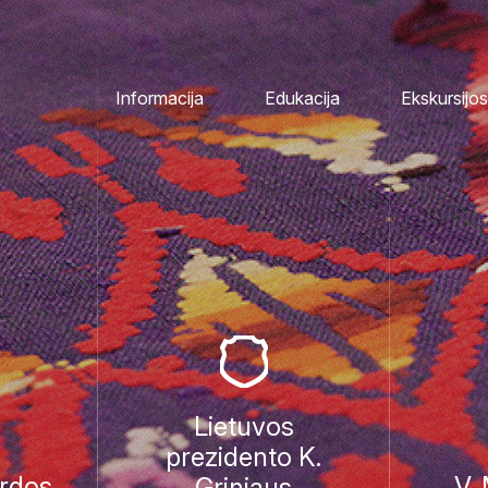
Informacija
Edukacija
Ekskursijos
Lietuvos
prezidento K.
rdos
V.
Griniaus