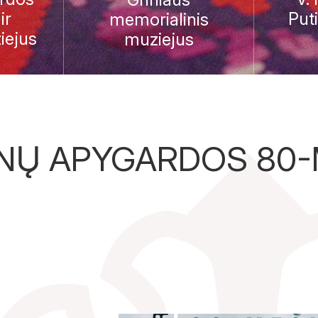
ir
Put
memorialinis
iejus
muziejus
ANŲ APYGARDOS 80