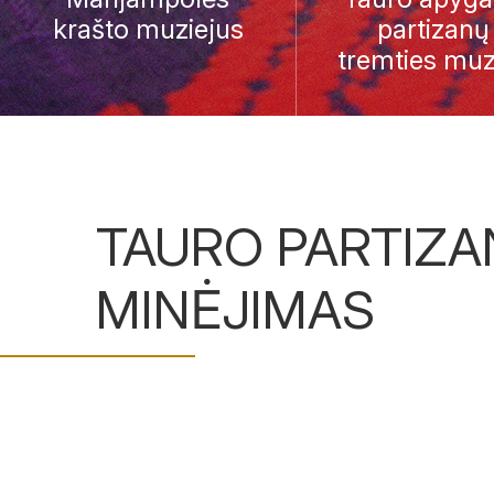
krašto muziejus
partizanų 
tremties muz
TAURO PARTIZ
MINĖJIMAS