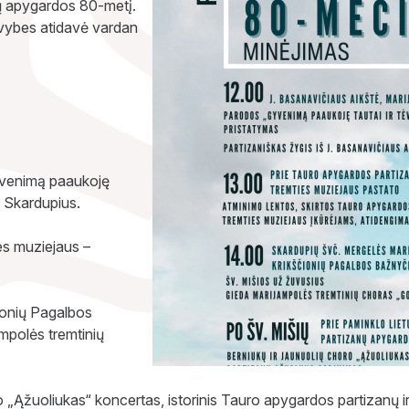
ų apygardos 80-metį.
yvybes atidavė vardan
Gyvenimą paaukoję
į Skardupius.
es muziejaus –
ionių Pagalbos
mpolės tremtinių
o „Ąžuoliukas“ koncertas, istorinis Tauro apygardos partizanų 