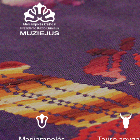
Marijampolės
Tauro apyga