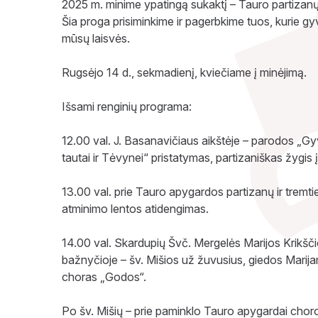
2025 m. minime ypatingą sukaktį – Tauro partizan
Šia proga prisiminkime ir pagerbkime tuos, kurie g
mūsų laisvės.
Rugsėjo 14 d., sekmadienį, kviečiame į minėjimą.
Išsami renginių programa:
12.00 val. J. Basanavičiaus aikštėje – parodos „
tautai ir Tėvynei“ pristatymas, partizaniškas žygis 
13.00 val. prie Tauro apygardos partizanų ir tremti
atminimo lentos atidengimas.
14.00 val. Skardupių Švč. Mergelės Marijos Krikšč
bažnyčioje – šv. Mišios už žuvusius, giedos Marija
choras „Godos“.
Po šv. Mišių – prie paminklo Tauro apygardai chor