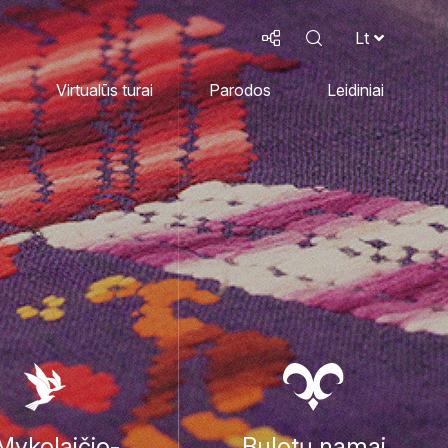
Lt
Virtualūs turai
Parodos
Leidiniai
 Mykolaičio-
Bulotų namai