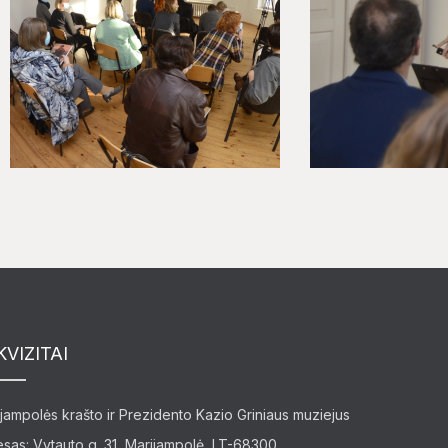
KVIZITAI
jampolės krašto ir Prezidento Kazio Griniaus muziejus
sas: Vytauto g. 31, Marijampolė, LT-68300