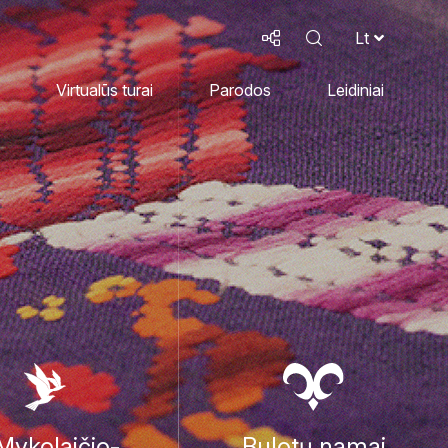
Lt
Virtualūs turai
Parodos
Leidiniai
 Mykolaičio-
Bulotų namai