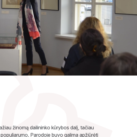
žiau žinomą dailininko kūrybos dalį, tačiau
o populiarumo. Parodoje buvo galima apžiūrėti