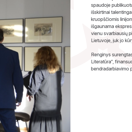
spaudoje publikuotu
išskirtinai talenting
kruopščiomis linijom
išgaunama ekspresij
vienu svarbiausių pi
Lietuvoje, juk jo k
Renginys surengtas 
Literatūra“, finan
bendradarbiavimo p