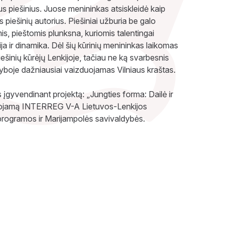
s piešinius. Juose menininkas atsiskleidė kaip
as piešinių autorius. Piešiniai užburia be galo
is, pieštomis plunksna, kuriomis talentingai
a ir dinamika. Dėl šių kūrinių menininkas laikomas
ešinių kūrėjų Lenkijoje, tačiau ne ką svarbesnis
ūryboje dažniausiai vaizduojamas Vilniaus kraštas.
įgyvendinant projektą: „Jungties forma: Dailė ir
suojamą INTERREG V-A Lietuvos-Lenkijos
rogramos ir Marijampolės savivaldybės.