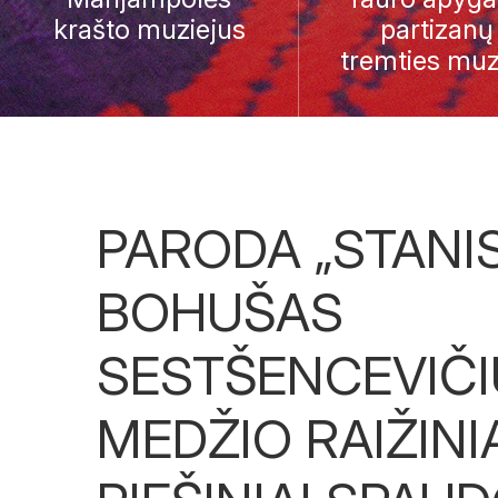
krašto muziejus
partizanų 
tremties muz
PARODA „STANI
BOHUŠAS
SESTŠENCEVIČI
MEDŽIO RAIŽINIA