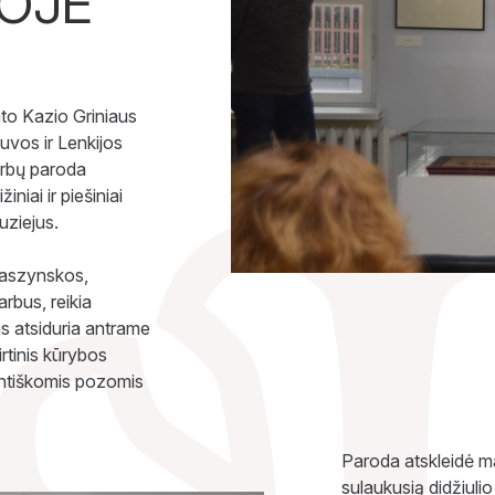
DOJE”
nto Kazio Griniaus
uvos ir Lenkijos
arbų paroda
iai ir piešiniai
uziejus.
taszynskos,
rbus, reikia
as atsiduria antrame
irtinis kūrybos
entiškomis pozomis
Paroda atskleidė ma
sulaukusią didžiuli