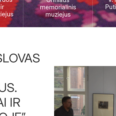
ir
Put
memorialinis
iejus
muziejus
SLOVAS
US.
I IR