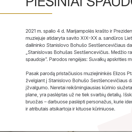
PIEŠINIAI SPAU
2021 m. spalio 4 d. Marijampolės krašto ir Prezide
muziejuje atidaryta savito XIX–XX a. sandūros Liet
dailininko Stanislovo Bohušo Sestšencevičiaus d
„Stanislovas Bohušas Sestšencevičius. Medžio raižin
spaudoje”. Parodos rengėjas: Suvalkų apskrities m
Pasak parodą pristačiusios muziejininkės Elizos P
žvelgiant į Stanislovo Bohušo Sestšencevičiaus da
įžvalgumo. Neretai reikšmingiausias kūrinio siužet
plane, yra paslėptas už ne tiek svarbių detalių. Išsk
bruožas – darbuose paslėpti personažus, kurie id
ir atributais atsikartoja ir kituose kūriniuose.