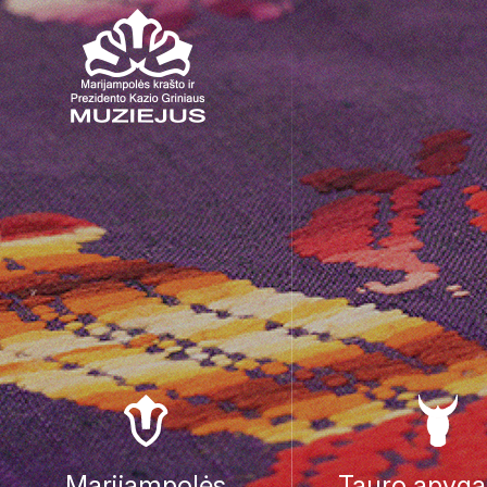
Marijampolės
Tauro apyga