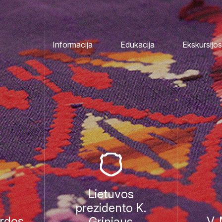
Informacija
Edukacija
Ekskursijos
Lietuvos
prezidento K.
rdos
V.
Griniaus