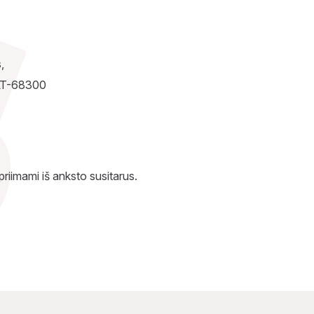
,
 LT-68300
 priimami iš anksto susitarus.