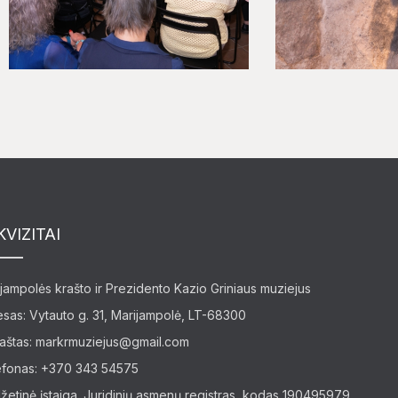
KVIZITAI
jampolės krašto ir Prezidento Kazio Griniaus muziejus
sas: Vytauto g. 31, Marijampolė, LT-68300
paštas:
markrmuziejus@gmail.com
efonas: +370 343 54575
žetinė įstaiga. Juridinių asmenų registras, kodas 190495979