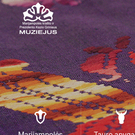
Marijampolės
Tauro apyga