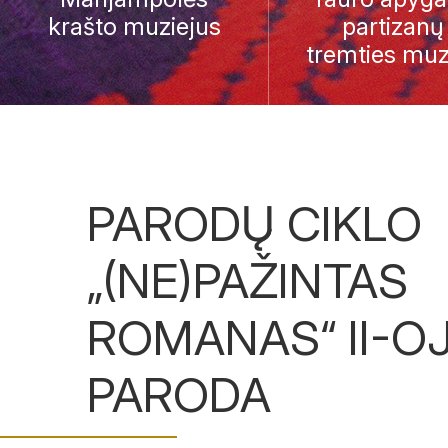
krašto muziejus
partizanų 
tremties muz
PARODŲ CIKLO
„(NE)PAŽINTAS
ROMANAS“ II-OJ
PARODA