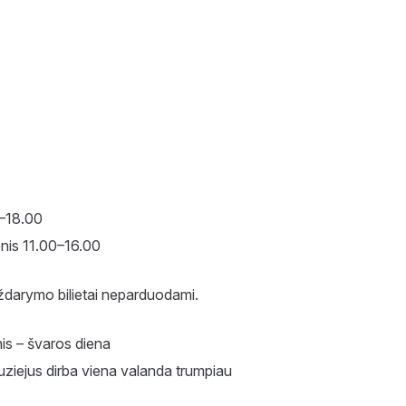
0–18.00
nis 11.00–16.00
 uždarymo bilietai neparduodami.
is – švaros diena
ziejus dirba viena valanda trumpiau