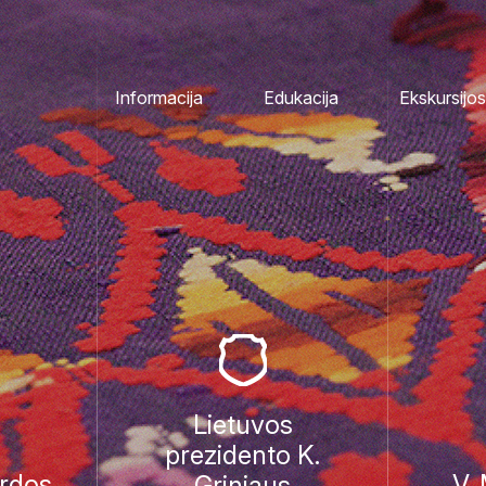
Informacija
Edukacija
Ekskursijos
Lietuvos
prezidento K.
rdos
V.
Griniaus