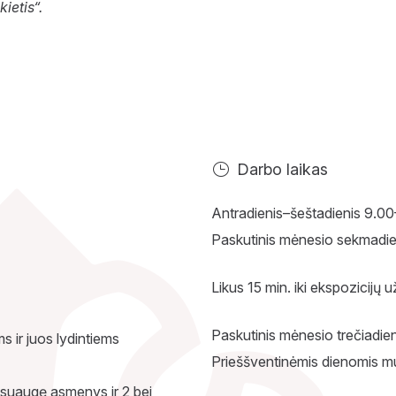
ietis“.
Darbo laikas
Antradienis–šeštadienis 9.0
Paskutinis mėnesio sekmadie
Likus 15 min. iki ekspozicijų
Paskutinis mėnesio trečiadien
 ir juos lydintiems
Prieššventinėmis dienomis mu
 suaugę asmenys ir 2 bei