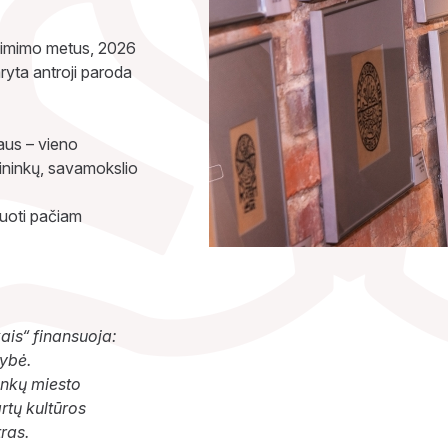
gimimo metus, 2026
aryta antroji paroda
iaus – vieno
lininkų, savamokslio
ikuoti pačiam
is“ finansuoja:
dybė.
inkų miesto
rtų kultūros
ras.