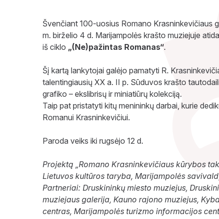
Švenčiant 100-uosius Romano Krasninkevičiaus 
m. birželio 4 d. Marijampolės krašto muziejuje atid
iš ciklo
„(Ne)pažintas Romanas“
.
Šį kartą lankytojai galėjo pamatyti R. Krasninkevič
talentingiausių XX a. II p. Sūduvos krašto tautodai
grafiko – ekslibrisų ir miniatiūrų kolekciją.
Taip pat pristatyti kitų menininkų darbai, kurie ded
Romanui Krasninkevičiui.
Paroda veiks iki rugsėjo 12 d.
Projektą „Romano Krasninkevičiaus kūrybos taka
Lietuvos kultūros taryba, Marijampolės savival
Partneriai: Druskininkų miesto muziejus, Druskin
muziejaus galerija, Kauno rajono muziejus, Kyba
centras, Marijampolės turizmo informacijos cent