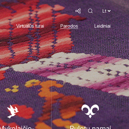
Lt
Virtualūs turai
Parodos
Leidiniai
 Mykolaičio-
Bulotų namai