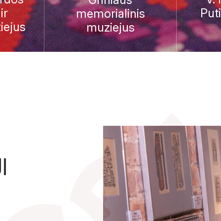
ir
Put
memorialinis
iejus
muziejus
I