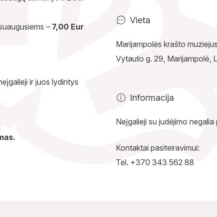
Vieta
 suaugusiems –
7,00 Eur
Marijampolės krašto muziejus
Vytauto g. 29, Marijampolė,
galieji ir juos lydintys
Informacija
Neįgalieji su judėjimo negalia
mas.
Kontaktai pasiteiravimui:
Tel. +370 343 562 88