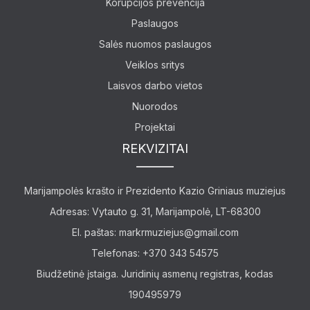
Korupcijos prevencija
Paslaugos
Salės nuomos paslaugos
Veiklos sritys
Laisvos darbo vietos
Nuorodos
Projektai
REKVIZITAI
Marijampolės krašto ir Prezidento Kazio Griniaus muziejus
Adresas: Vytauto g. 31, Marijampolė, LT-68300
Lankytojams
El. paštas:
markrmuziejus@gmail.com
Telefonas: +370 343 54575
Apie mus
Biudžetinė įstaiga. Juridinių asmenų registras, kodas
Ekspozicijos
190495979