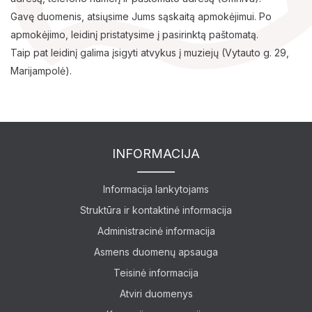
Gavę duomenis, atsiųsime Jums sąskaitą apmokėjimui. Po
apmokėjimo, leidinį pristatysime į pasirinktą paštomatą.
Taip pat leidinį galima įsigyti atvykus į muziejų (Vytauto g. 29,
Marijampolė).
INFORMACIJA
Lankytojams
Informacija lankytojams
Struktūra ir kontaktinė informacija
Apie mus
Administracinė informacija
Ekspozicijos
Asmens duomenų apsauga
Teisinė informacija
Edukaciniai užsiėmimai
Atviri duomenys