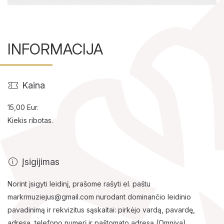
INFORMACIJA
Kaina
Lankytojams
15,00 Eur.
Apie mus
Kiekis ribotas.
Ekspozicijos
Edukaciniai užsiėmimai
Įsigijimas
Norint įsigyti leidinį, prašome rašyti el. paštu
markrmuziejus@gmail.com nurodant dominančio leidinio
pavadinimą ir
rekvizitus
sąskaitai: pirkėjo vardą, pavardę,
adresą, telefono numerį ir paštomato adresą (Omniva).