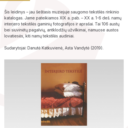
Šis leidinys – jau šeštasis muziejuje saugomo tekstilės rinkinio
katalogas. Jame pateikiamos XIX a. pab. – XX a. 1-6 deš. namų
Lankytojams
interjero tekstilės gaminių fotografijos ir aprašai. Tai 106 austų
bei siuvinėtų pagalvių, antklodžių užvilkimai, namuose austos
lovatiesės, kiti namų tekstilės audiniai.
Apie mus
Sudarytojai: Danutė Katkuvienė, Asta Vandytė (2019).
Ekspozicijos
Edukaciniai užsiėmimai
Straipsniai