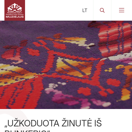
Lankytojams
„UŽKODUOTA ŽINUTĖ IŠ
Apie mus