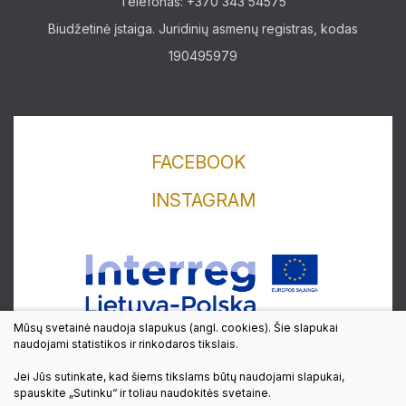
Telefonas: +370 343 54575
Biudžetinė įstaiga. Juridinių asmenų registras, kodas
190495979
FACEBOOK
INSTAGRAM
Lankytojams
Apie mus
Edukaciniai užsiėmimai
Mūsų svetainė naudoja slapukus (angl. cookies). Šie slapukai
naudojami statistikos ir rinkodaros tikslais.
Straipsniai
Jei Jūs sutinkate, kad šiems tikslams būtų naudojami slapukai,
© 2022 Visos teisės saugomos
spauskite „Sutinku“ ir toliau naudokitės svetaine.