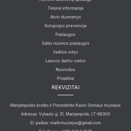
Teisinė informacija
Atviri duomenys
Lankytojams
Korupcijos prevencija
Apie mus
Paslaugos
Salės nuomos paslaugos
Ekspozicijos
Veiklos sritys
Edukaciniai užsiėmimai
Laisvos darbo vietos
Nuorodos
Straipsniai
Projektai
REKVIZITAI
Marijampolės krašto ir Prezidento Kazio Griniaus muziejus
Adresas: Vytauto g. 31, Marijampolė, LT-68300
El. paštas:
markrmuziejus@gmail.com