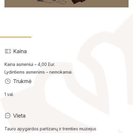
Lankytojams
Kaina
Apie mus
Kaina asmeniui – 4,00 Eur.
Lydintiems asmenims – nemokamai.
Ekspozicijos
Trukmė
Edukaciniai užsiėmimai
1 val.
Vieta
Tauro apygardos partizanų ir tremties muziejus