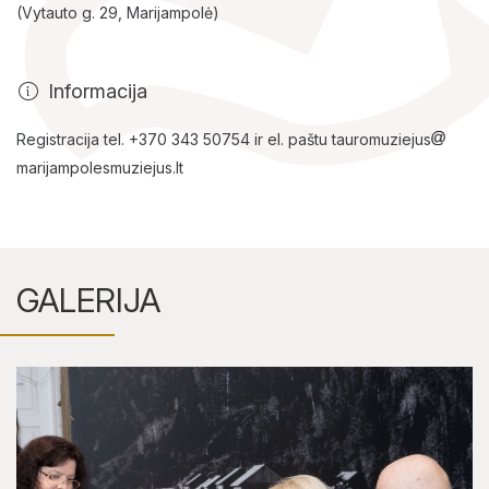
(Vytauto g. 29, Marijampolė)
Informacija
Registracija tel. +370 343 50754 ir el. paštu tauromuziejus
marijampolesmuziejus.lt
GALERIJA
Lankytojams
Apie mus
Ekspozicijos