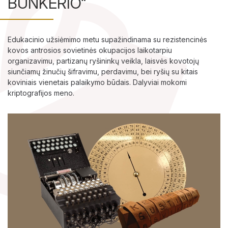
BUNKERIO“
Ekspozicijos
Edukacinio užsiėmimo metu supažindinama su rezistencinės
Edukaciniai užsiėmimai
kovos antrosios sovietinės okupacijos laikotarpiu
organizavimu, partizanų ryšininkų veikla, laisvės kovotojų
Straipsniai
siunčiamų žinučių šifravimu, perdavimu, bei ryšių su kitais
koviniais vienetais palaikymo būdais. Dalyviai mokomi
kriptografijos meno.