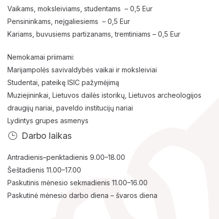
Lankytojams
Vaikams, moksleiviams, studentams – 0,5 Eur
Pensininkams, neįgaliesiems – 0,5 Eur
Apie mus
Kariams, buvusiems partizanams, tremtiniams – 0,5 Eur
Ekspozicijos
Nemokamai priimami:
Marijampolės savivaldybės vaikai ir moksleiviai
Edukaciniai užsiėmimai
Studentai, pateikę ISIC pažymėjimą
Muziejininkai, Lietuvos dailės istorikų, Lietuvos archeologijos
draugijų nariai, paveldo institucijų nariai
Lydintys grupes asmenys
Darbo laikas
Antradienis–penktadienis 9.00–18.00
Šeštadienis 11.00–17.00
Paskutinis mėnesio sekmadienis 11.00–16.00
Paskutinė mėnesio darbo diena – švaros diena