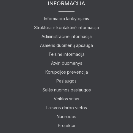
INFORMACIJA
Informacija lankytojams
Struktūra ir kontaktinė informacija
Administracinė informacija
Lankytojams
Asmens duomenų apsauga
Teisinė informacija
Apie mus
Atviri duomenys
Ekspozicijos
Korupcijos prevencija
Paslaugos
Edukaciniai užsiėmimai
Salės nuomos paslaugos
Straipsniai
Veiklos sritys
Laisvos darbo vietos
Nuorodos
Projektai