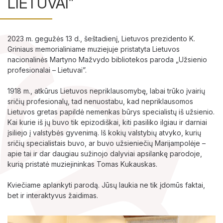
LIETUVAI”
2023 m. gegužės 13 d., šeštadienį, Lietuvos prezidento K.
Griniaus memorialiniame muziejuje pristatyta Lietuvos
nacionalinės Martyno Mažvydo bibliotekos paroda „Užsienio
Lankytojams
profesionalai – Lietuvai”.
Apie mus
1918 m., atkūrus Lietuvos nepriklausomybę, labai trūko įvairių
sričių profesionalų, tad nenuostabu, kad nepriklausomos
Ekspozicijos
Lietuvos gretas papildė nemenkas būrys specialistų iš užsienio.
Kai kurie iš jų buvo tik epizodiškai, kiti pasiliko ilgiau ir darniai
Edukaciniai užsiėmimai
įsiliejo į valstybės gyvenimą. Iš kokių valstybių atvyko, kurių
sričių specialistais buvo, ar buvo užsieniečių Marijampolėje –
apie tai ir dar daugiau sužinojo dalyviai apsilankę parodoje,
Straipsniai
kurią pristatė muziejininkas Tomas Kukauskas.
Kviečiame aplankyti parodą. Jūsų laukia ne tik įdomūs faktai,
bet ir interaktyvus žaidimas.