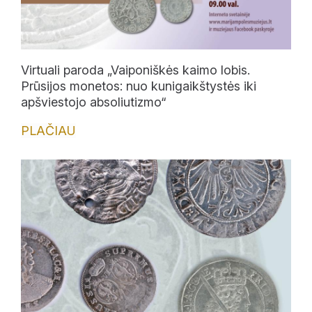
Lankytojams
Apie mus
Virtuali paroda „Vaiponiškės kaimo lobis.
Ekspozicijos
Prūsijos monetos: nuo kunigaikštystės iki
apšviestojo absoliutizmo“
Edukaciniai užsiėmimai
PLAČIAU