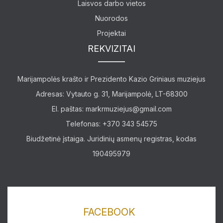
Laisvos darbo vietos
Nuorodos
Projektai
REKVIZITAI
Marijampolės krašto ir Prezidento Kazio Griniaus muziejus
Lankytojams
Adresas: Vytauto g. 31, Marijampolė, LT-68300
El. paštas:
markrmuziejus@gmail.com
Apie mus
Telefonas: +370 343 54575
Edukaciniai užsiėmimai
Biudžetinė įstaiga. Juridinių asmenų registras, kodas
190495979
Straipsniai
FACEBOOK