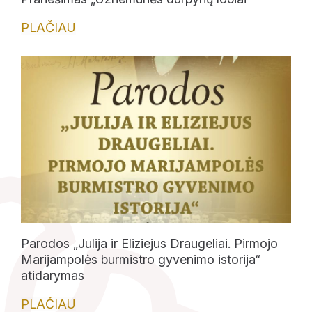
PLAČIAU
Lankytojams
Apie mus
Ekspozicijos
Edukaciniai užsiėmimai
Parodos „Julija ir Eliziejus Draugeliai. Pirmojo
Marijampolės burmistro gyvenimo istorija“
atidarymas
PLAČIAU