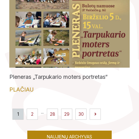
Lankytojams
Apie mus
Ekspozicijos
Pleneras „Tarpukario moters portretas“
Edukaciniai užsiėmimai
PLAČIAU
Straipsniai
...
1
2
28
29
30
NAUJIENŲ ARCHYVAS