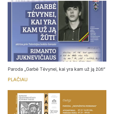
Ekspozicijos
Edukaciniai užsiėmimai
Straipsniai
Paroda „Garbė Tėvynei, kai yra kam už ją žūti“
PLAČIAU