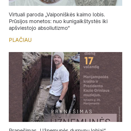
Virtuali paroda „Vaiponiškės kaimo lobis.
Prūsijos monetos: nuo kunigaikštystės iki
apšviestojo absoliutizmo“
PLAČIAU
Pranešimas „Užnemunės durpynų lobiai“